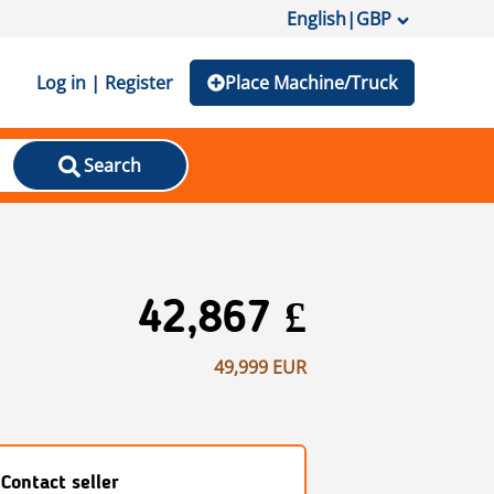
English
|
GBP
Log in | Register
Place Machine/Truck
Search
42,867 £
49,999 EUR
Contact seller