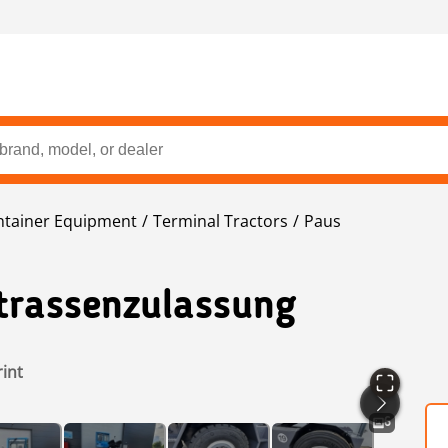
ntainer Equipment
Terminal Tractors
Paus
trassenzulassung
rint
6