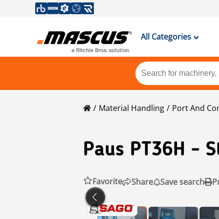
All Categories
Material Handling
Port And Co
Paus
PT36H - S
Favorite
Share
Save search
P