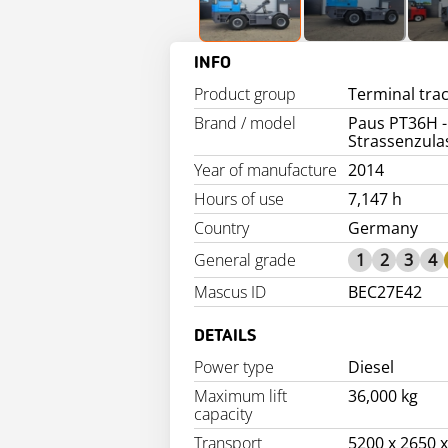
INFO
Product group
Terminal tra
Brand / model
Paus PT36H -
Strassenzul
Year of manufacture
2014
Hours of use
7,147 h
Country
Germany
General grade
1
2
3
4
Mascus ID
BEC27E42
DETAILS
Power type
Diesel
Maximum lift
36,000 kg
capacity
Transport
5200 x 2650 