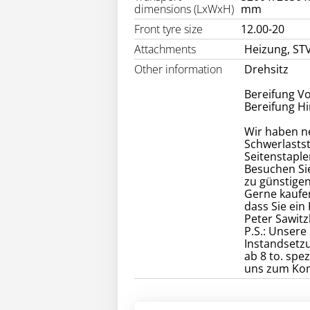
dimensions (LxWxH)
mm
Front tyre size
12.00-20
Attachments
Heizung, STV
Other information
Drehsitz
Bereifung Vor
Bereifung Hin
Wir haben n
Schwerlastst
Seitenstapl
Besuchen Sie
zu günstigen
Gerne kaufen
dass Sie ein
Peter Sawitz
P.S.: Unsere
Instandsetz
ab 8 to. spez
uns zum Kom