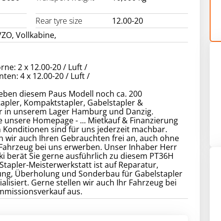
Rear tyre size
12.00-20
ZO, Vollkabine,
ne: 2 x 12.00-20 / Luft /
ten: 4 x 12.00-20 / Luft /
eben diesem Paus Modell noch ca. 200
apler, Kompaktstapler, Gabelstapler &
er in unserem Lager Hamburg und Danzig.
 unsere Homepage - ... Mietkauf & Finanzierung
 Konditionen sind für uns jederzeit machbar.
 wir auch Ihren Gebrauchten frei an, auch ohne
 Fahrzeug bei uns erwerben. Unser Inhaber Herr
ki berät Sie gerne ausführlich zu diesem PT36H
 Stapler-Meisterwerkstatt ist auf Reparatur,
ung, Überholung und Sonderbau für Gabelstapler
ialisiert. Gerne stellen wir auch Ihr Fahrzeug bei
missionsverkauf aus.