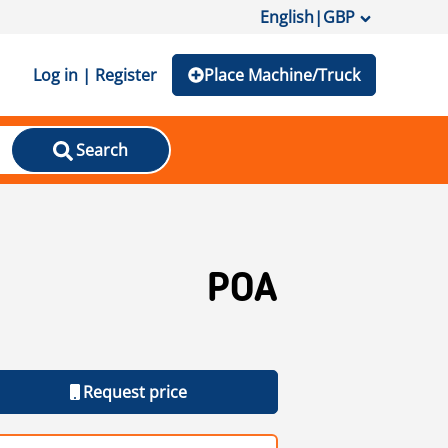
English
|
GBP
Log in | Register
Place Machine/Truck
Search
POA
Request price