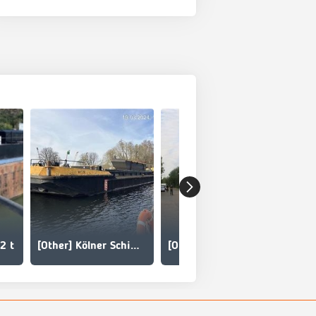
2 t
[Other] Kölner Schiffswerft Deutz MC 28
[Other] Süllkasten Tauchkasten Taucherglocke