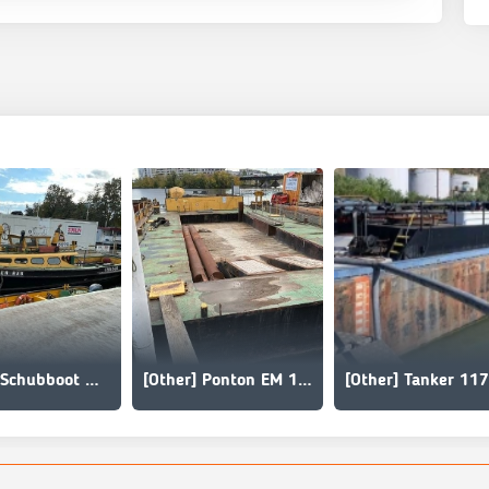
[Other] Schubboot Motorbarkasse
[Other] Ponton EM 166 Deutsche Industriewerke Berlin
[Other] Tanker 117