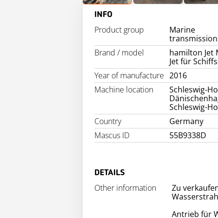
INFO
Product group
Marine
transmission
Brand / model
hamilton Jet
Jet für Schif
Year of manufacture
2016
Machine location
Schleswig-Hol
Dänischenha
Schleswig-Ho
Country
Germany
Mascus ID
55B9338D
DETAILS
Other information
Zu verkaufen
Wasserstrahl
Antrieb für 