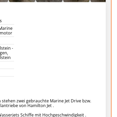
s
 Marine
fsmotor
stein -
gen,
lstein
 stehen zwei gebrauchte Marine Jet Drive bzw.
antriebe von Hamilton Jet .
Wasserjets Schiffe mit Hochgeschwindigkeit .