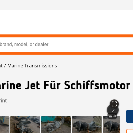
nt
Marine Transmissions
rine Jet Für Schiffsmotor
rint
16